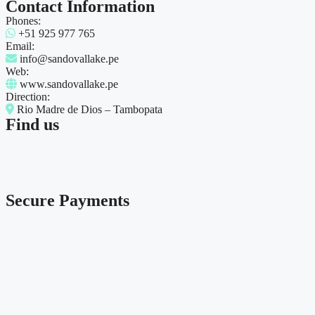
Contact Information
Phones:
+51 925 977 765
Email:
info@sandovallake.pe
Web:
www.sandovallake.pe
Direction:
Rio Madre de Dios – Tambopata
Find us
Secure Payments