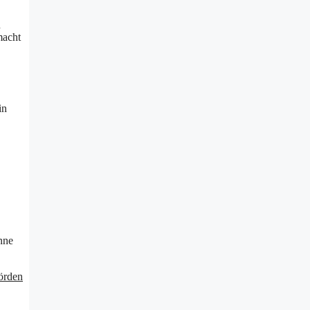
n
macht
in
nne
örden