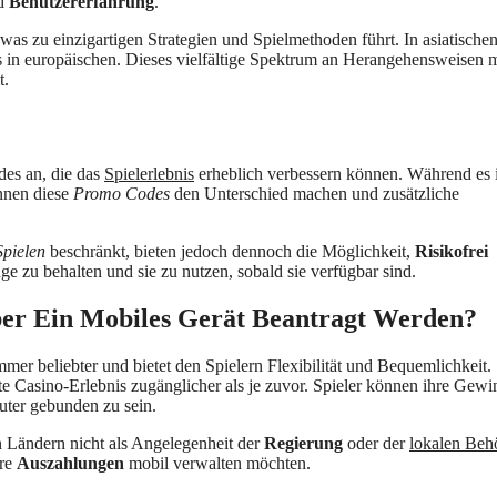
d
Benutzererfahrung
.
 was zu einzigartigen Strategien und Spielmethoden führt. In asiatische
 in europäischen. Dieses vielfältige Spektrum an Herangehensweisen 
t.
es an, die das
Spielerlebnis
erheblich verbessern können. Während es 
nnen diese
Promo Codes
den Unterschied machen und zusätzliche
Spielen
beschränkt, bieten jedoch dennoch die Möglichkeit,
Risikofrei
e zu behalten und sie zu nutzen, sobald sie verfügbar sind.
er Ein Mobiles Gerät Beantragt Werden?
er beliebter und bietet den Spielern Flexibilität und Bequemlichkeit.
 Casino-Erlebnis zugänglicher als je zuvor. Spieler können ihre Gewi
ter gebunden zu sein.
n Ländern nicht als Angelegenheit der
Regierung
oder der
lokalen Beh
hre
Auszahlungen
mobil verwalten möchten.