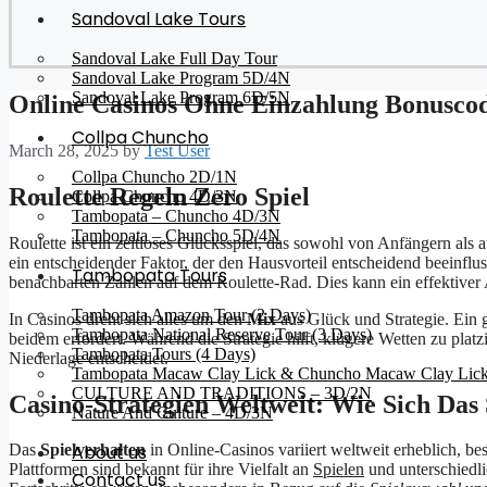
Sandoval Lake Tours
Sandoval Lake Full Day Tour
Sandoval Lake Program 5D/4N
Sandoval Lake Program 6D/5N
Online Casinos Ohne Einzahlung Bonusco
Collpa Chuncho
March 28, 2025
by
Test User
Collpa Chuncho 2D/1N
Roulette Regeln Zero Spiel
Collpa Chuncho 4D/3N
Tambopata – Chuncho 4D/3N
Tambopata – Chuncho 5D/4N
Roulette ist ein zeitloses Glücksspiel, das sowohl von Anfängern als 
ein entscheidender Faktor, der den Hausvorteil entscheidend beeinfl
Tambopata Tours
benachbarten Zahlen auf dem Roulette-Rad. Dies kann ein effektiver
Tambopata Amazon Tour (2 Days)
In Casinos dreht sich alles um den
Mix
aus Glück und Strategie. Ein g
Tambopata National Reserve Tour (3 Days)
beidem erfordert. Während die Strategie hilft, klügere Wetten zu platz
Tambopata Tours (4 Days)
Niederlage entscheidet.
Tambopata Macaw Clay Lick & Chuncho Macaw Clay Lic
CULTURE AND TRADITIONS – 3D/2N
Casino-Strategien Weltweit: Wie Sich Das
Nature And Culture – 4D/3N
About us
Das
Spielverhalten
in Online-Casinos variiert weltweit erheblich, be
Plattformen sind bekannt für ihre Vielfalt an
Spielen
und unterschiedl
Contact us