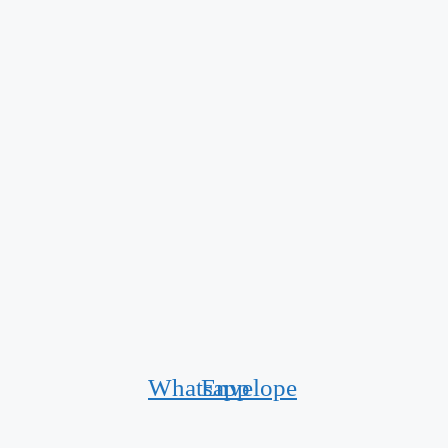
Whatsapp
Envelope