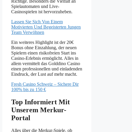
Richtige. Besonders die Vielfalt an
Spielautomaten und Live-
Casinospielen ist hervorzuheben.
Lassen Sie Sich Von Einem
Motivierten Und Begeisterten Jungen
Team Verwöhnen
Ein weiteres Highlight ist der 20€
Bonus ohne Einzahlung, der neuen
Spielern einen risikofreien Start ins
Casino-Erlebnis ermöglicht. Alles in
allem vermittelt das Golddino Casino
einen professionellen und einladenden
Eindruck, der Lust auf mehr macht.
Fresh Casino Schweiz – Sichere Dir
100% bis zu 150 €
Top Informiert Mit
Unserem Merkur-
Portal
Alles über die Merkur-Spiele, ob