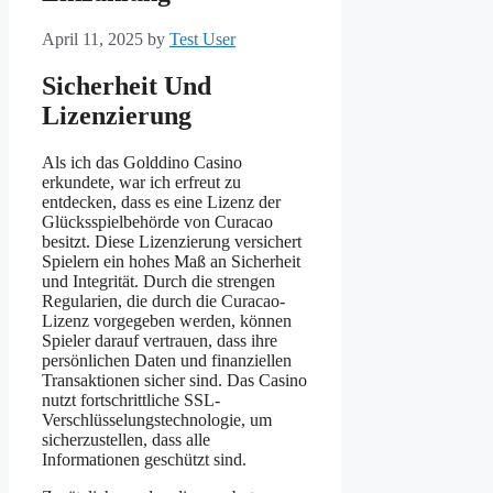
April 11, 2025
by
Test User
Sicherheit Und
Lizenzierung
Als ich das Golddino Casino
erkundete, war ich erfreut zu
entdecken, dass es eine Lizenz der
Glücksspielbehörde von Curacao
besitzt. Diese Lizenzierung versichert
Spielern ein hohes Maß an Sicherheit
und Integrität. Durch die strengen
Regularien, die durch die Curacao-
Lizenz vorgegeben werden, können
Spieler darauf vertrauen, dass ihre
persönlichen Daten und finanziellen
Transaktionen sicher sind. Das Casino
nutzt fortschrittliche SSL-
Verschlüsselungstechnologie, um
sicherzustellen, dass alle
Informationen geschützt sind.