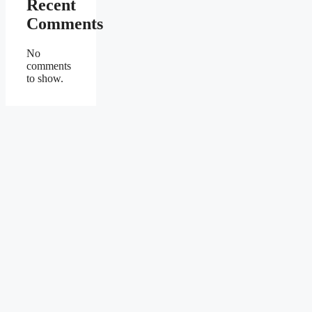
Recent
Comments
No
comments
to show.