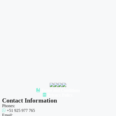
Terms and Conditions
Privacy Policy
Contact Information
Phones:
+51 925 977 765
Email: