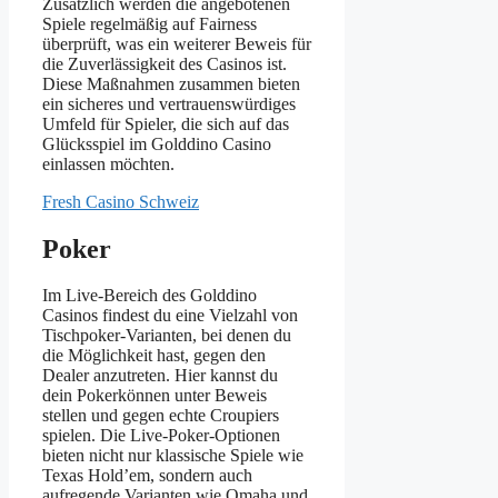
Zusätzlich werden die angebotenen
Spiele regelmäßig auf Fairness
überprüft, was ein weiterer Beweis für
die Zuverlässigkeit des Casinos ist.
Diese Maßnahmen zusammen bieten
ein sicheres und vertrauenswürdiges
Umfeld für Spieler, die sich auf das
Glücksspiel im Golddino Casino
einlassen möchten.
Fresh Casino Schweiz
Poker
Im Live-Bereich des Golddino
Casinos findest du eine Vielzahl von
Tischpoker-Varianten, bei denen du
die Möglichkeit hast, gegen den
Dealer anzutreten. Hier kannst du
dein Pokerkönnen unter Beweis
stellen und gegen echte Croupiers
spielen. Die Live-Poker-Optionen
bieten nicht nur klassische Spiele wie
Texas Hold’em, sondern auch
aufregende Varianten wie Omaha und