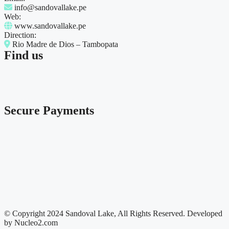
info@sandovallake.pe
Web:
www.sandovallake.pe
Direction:
Rio Madre de Dios – Tambopata
Find us
Secure Payments
© Copyright 2024 Sandoval Lake, All Rights Reserved. Developed
by Nucleo2.com