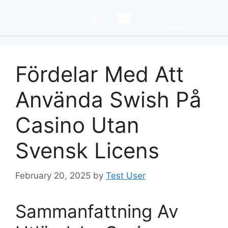
Fördelar Med Att
Använda Swish På
Casino Utan
Svensk Licens
February 20, 2025
by
Test User
Sammanfattning Av