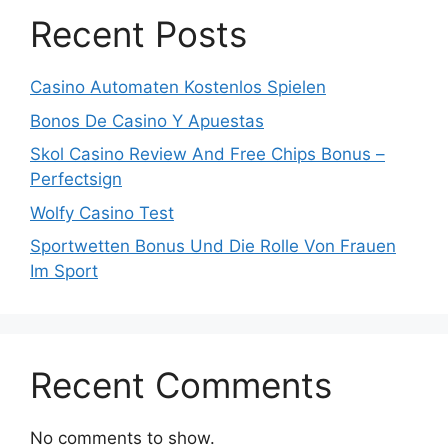
Recent Posts
Casino Automaten Kostenlos Spielen
Bonos De Casino Y Apuestas
Skol Casino Review And Free Chips Bonus –
Perfectsign
Wolfy Casino Test
Sportwetten Bonus Und Die Rolle Von Frauen
Im Sport
Recent Comments
No comments to show.