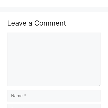
Leave a Comment