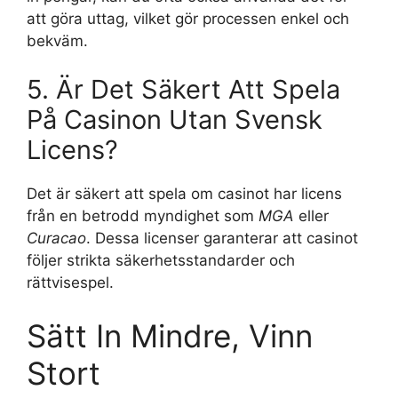
att göra uttag, vilket gör processen enkel och
bekväm.
5. Är Det Säkert Att Spela
På Casinon Utan Svensk
Licens?
Det är säkert att spela om casinot har licens
från en betrodd myndighet som
MGA
eller
Curacao
. Dessa licenser garanterar att casinot
följer strikta säkerhetsstandarder och
rättvisespel.
Sätt In Mindre, Vinn
Stort