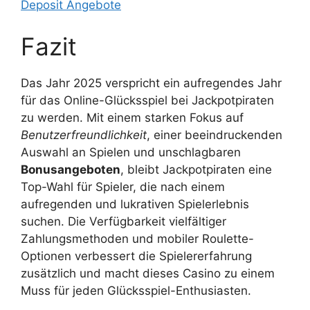
Deposit Angebote
Fazit
Das Jahr 2025 verspricht ein aufregendes Jahr
für das Online-Glücksspiel bei Jackpotpiraten
zu werden. Mit einem starken Fokus auf
Benutzerfreundlichkeit
, einer beeindruckenden
Auswahl an Spielen und unschlagbaren
Bonusangeboten
, bleibt Jackpotpiraten eine
Top-Wahl für Spieler, die nach einem
aufregenden und lukrativen Spielerlebnis
suchen. Die Verfügbarkeit vielfältiger
Zahlungsmethoden und mobiler Roulette-
Optionen verbessert die Spielererfahrung
zusätzlich und macht dieses Casino zu einem
Muss für jeden Glücksspiel-Enthusiasten.