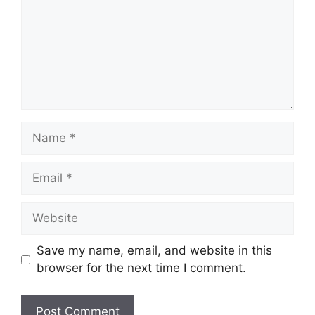
Save my name, email, and website in this
browser for the next time I comment.