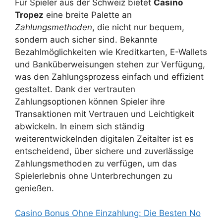
Für Spieler aus der Schweiz bietet
Casino
Tropez
eine breite Palette an
Zahlungsmethoden
, die nicht nur bequem,
sondern auch sicher sind. Bekannte
Bezahlmöglichkeiten wie Kreditkarten, E-Wallets
und Banküberweisungen stehen zur Verfügung,
was den Zahlungsprozess einfach und effizient
gestaltet. Dank der vertrauten
Zahlungsoptionen können Spieler ihre
Transaktionen mit Vertrauen und Leichtigkeit
abwickeln. In einem sich ständig
weiterentwickelnden digitalen Zeitalter ist es
entscheidend, über sichere und zuverlässige
Zahlungsmethoden zu verfügen, um das
Spielerlebnis ohne Unterbrechungen zu
genießen.
Casino Bonus Ohne Einzahlung: Die Besten No