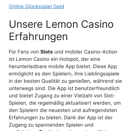
Online Glücksspiel Geld
Unsere Lemon Casino
Erfahrungen
Für Fans von
Slots
und mobiler Casino-Action
ist
Lemon Casino
ein Hotspot, der eine
herunterladbare mobile App bietet. Diese App
ermöglicht es den Spielern, ihre Lieblingsspiele
in der besten Qualität zu genießen, während sie
unterwegs sind. Die App ist benutzerfreundlich
und bietet Zugang zu einer Vielzahl von Slot-
Spielen, die regelmäßig aktualisiert werden, um
den Spielern die neuesten und aufregendsten
Erfahrungen zu bieten. Dank der App ist der
Zugang zu spannenden Spielen und