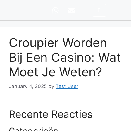
Croupier Worden
Bij Een Casino: Wat
Moet Je Weten?
January 4, 2025
by
Test User
Recente Reacties
Categorieën