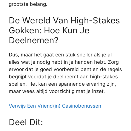
grootste belang.
De Wereld Van High-Stakes
Gokken: Hoe Kun Je
Deelnemen?
Dus, maar het gaat een stuk sneller als je al
alles wat je nodig hebt in je handen hebt. Zorg
ervoor dat je goed voorbereid bent en de regels
begrijpt voordat je deelneemt aan high-stakes
spellen. Het kan een spannende ervaring zijn,
maar wees altijd voorzichtig met je inzet.
Verwijs Een Vriend(in) Casinobonussen
Deel Dit: