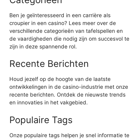
Ben je geïnteresseerd in een carrière als
croupier in een casino? Lees meer over de
verschillende categorieën van tafelspellen en
de vaardigheden die nodig zijn om succesvol te
zijn in deze spannende rol.
Recente Berichten
Houd jezelf op de hoogte van de laatste
ontwikkelingen in de casino-industrie met onze
recente berichten. Ontdek de nieuwste trends
en innovaties in het vakgebied.
Populaire Tags
Onze populaire tags helpen je snel informatie te