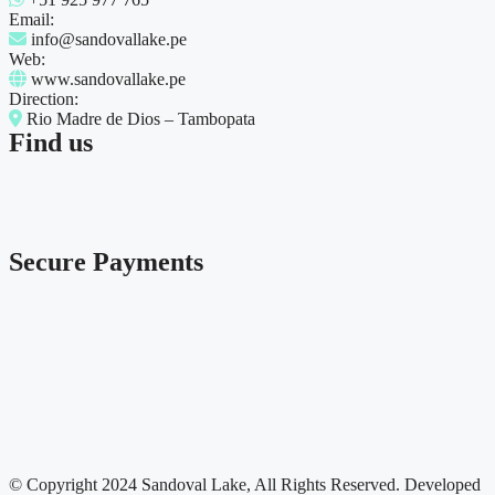
Email:
info@sandovallake.pe
Web:
www.sandovallake.pe
Direction:
Rio Madre de Dios – Tambopata
Find us
Secure Payments
© Copyright 2024 Sandoval Lake, All Rights Reserved. Developed