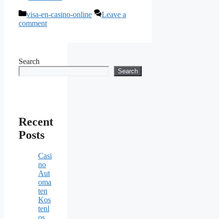
Categories
visa-en-casino-online
Leave a
comment
Search
Search
Recent
Posts
Casi
no
Aut
oma
ten
Kos
tenl
os