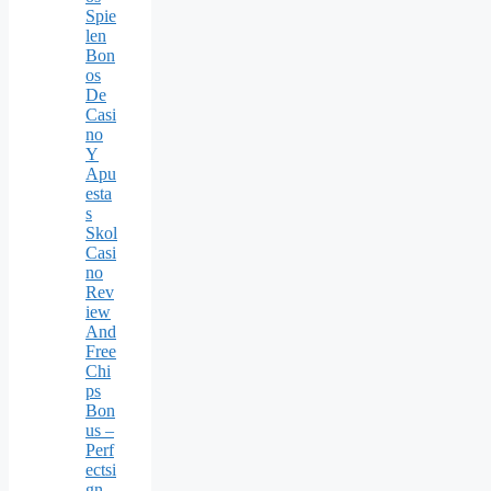
Spie
len
Bon
os
De
Casi
no
Y
Apu
esta
s
Skol
Casi
no
Rev
iew
And
Free
Chi
ps
Bon
us –
Perf
ectsi
gn