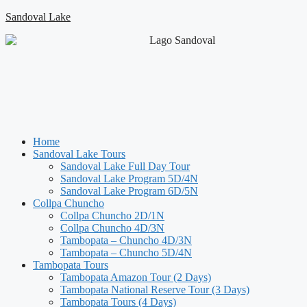
Skip
Sandoval Lake
to
content
Home
Sandoval Lake Tours
Sandoval Lake Full Day Tour
Sandoval Lake Program 5D/4N
Sandoval Lake Program 6D/5N
Collpa Chuncho
Collpa Chuncho 2D/1N
Collpa Chuncho 4D/3N
Tambopata – Chuncho 4D/3N
Tambopata – Chuncho 5D/4N
Tambopata Tours
Tambopata Amazon Tour (2 Days)
Tambopata National Reserve Tour (3 Days)
Tambopata Tours (4 Days)