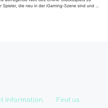
für Spieler, die neu in der iGaming-Szene sind und …
t Information
Find us