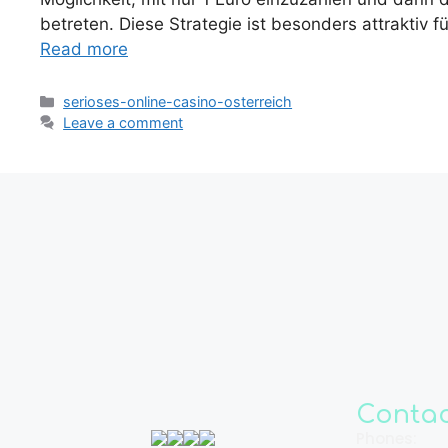
betreten. Diese Strategie ist besonders attraktiv 
Read more
serioses-online-casino-osterreich
Leave a comment
Contac
Phones: