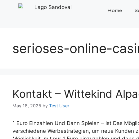
Home
S
serioses-online-casi
Kontakt – Wittekind Alp
May 18, 2025
by
Test User
1 Euro Einzahlen Und Dann Spielen – Ist Das Mögl
verschiedene Werbestrategien, um neue Kunden zu
Möglichkeit, mit nur 1 Euro einzuzahlen und dann 