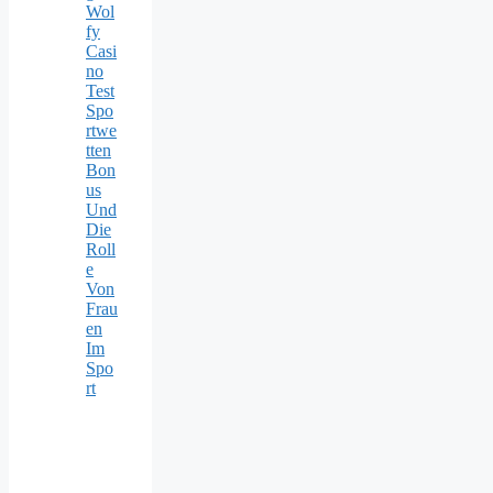
Wol
fy
Casi
no
Test
Spo
rtwe
tten
Bon
us
Und
Die
Roll
e
Von
Frau
en
Im
Spo
rt