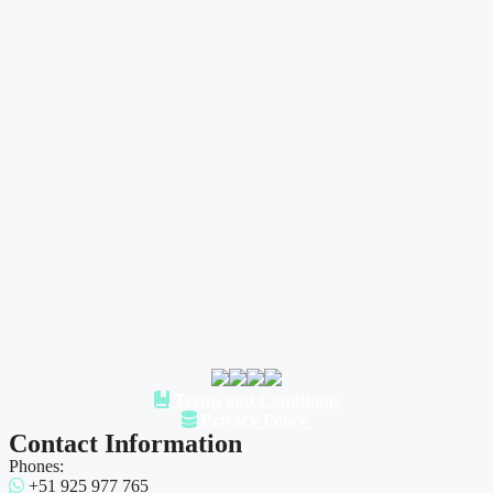
Terms and Conditions
Privacy Policy
Contact Information
Phones:
+51 925 977 765