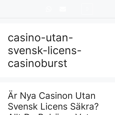
casino-utan-
svensk-licens-
casinoburst
Är Nya Casinon Utan
Svensk Licens Säkra?