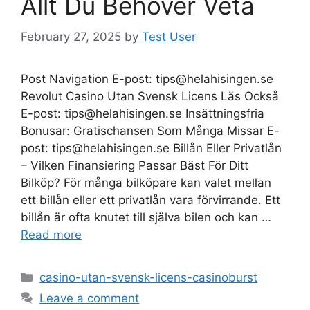
Allt Du Behöver Veta
February 27, 2025
by
Test User
Post Navigation E-post: tips@helahisingen.se
Revolut Casino Utan Svensk Licens Läs Också
E-post: tips@helahisingen.se Insättningsfria
Bonusar: Gratischansen Som Många Missar E-
post: tips@helahisingen.se Billån Eller Privatlån
– Vilken Finansiering Passar Bäst För Ditt
Bilköp? För många bilköpare kan valet mellan
ett billån eller ett privatlån vara förvirrande. Ett
billån är ofta knutet till själva bilen och kan …
Read more
casino-utan-svensk-licens-casinoburst
Leave a comment