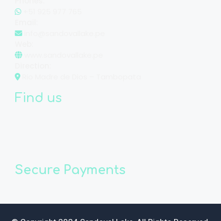
Phones:
+51 925 977 765
Email:
info@sandovallake.pe
Web:
www.sandovallake.pe
Direction:
Rio Madre de Dios – Tambopata
Find us
Secure Payments