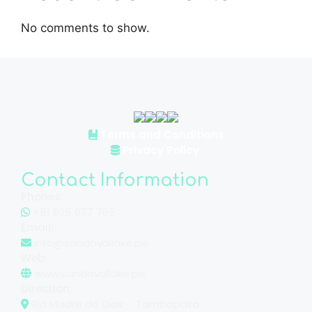
No comments to show.
Terms and Conditions
Privacy Policy
Contact Information
Phones:
+51 925 977 765
Email:
info@sandovallake.pe
Web:
www.sandovallake.pe
Direction:
Rio Madre de Dios – Tambopata