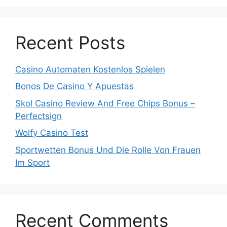
Recent Posts
Casino Automaten Kostenlos Spielen
Bonos De Casino Y Apuestas
Skol Casino Review And Free Chips Bonus –
Perfectsign
Wolfy Casino Test
Sportwetten Bonus Und Die Rolle Von Frauen
Im Sport
Recent Comments