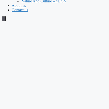
Nature And Culture – 4D/3N
About us
Contact us
Humberger Toggle Menu