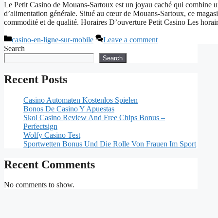
Le Petit Casino de Mouans-Sartoux est un joyau caché qui combine u
d’alimentation générale. Situé au cœur de Mouans-Sartoux, ce magasin 
commodité et de qualité. Horaires D’ouverture Petit Casino Les hora
Categories
casino-en-ligne-sur-mobile
Leave a comment
Search
Search
Recent Posts
Casino Automaten Kostenlos Spielen
Bonos De Casino Y Apuestas
Skol Casino Review And Free Chips Bonus –
Perfectsign
Wolfy Casino Test
Sportwetten Bonus Und Die Rolle Von Frauen Im Sport
Recent Comments
No comments to show.