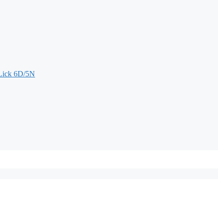
Lick 6D/5N