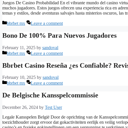
Juegos De Casino Probabilidad En el vibrante mundo del casino virtu
muchos jugadores. Estos juegos ofrecen una experiencia rica en adren
temas y estilos, desde aventuras salvajes hasta misterios oscuros, la
Categories
bbrbet mx
Leave a comment
Bono De 100% Para Nuevos Jugadores
February 11, 2025
by
sandoval
Categories
bbrbet mx
Leave a comment
Bbrbet Casino Reseña ¿es Confiable? Rev
February 10, 2025
by
sandoval
Categories
bbrbet mx
Leave a comment
De Belgische Kansspelcommissie
December 26, 2024
by
Test User
Legale Kansspelen België Door de oprichting van de Kansspelcommissi
toezichthouder zorgt ervoor dat gokactiviteiten eerlijk en veilig verlo
casino’s en fysieke gokinstellingen om een vergunning te verkrijgen