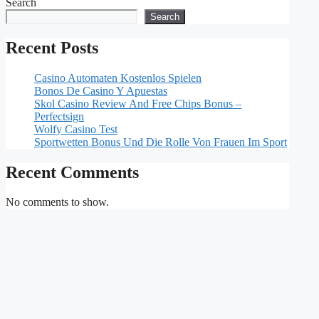
Search
Search
Recent Posts
Casino Automaten Kostenlos Spielen
Bonos De Casino Y Apuestas
Skol Casino Review And Free Chips Bonus –
Perfectsign
Wolfy Casino Test
Sportwetten Bonus Und Die Rolle Von Frauen Im Sport
Recent Comments
No comments to show.