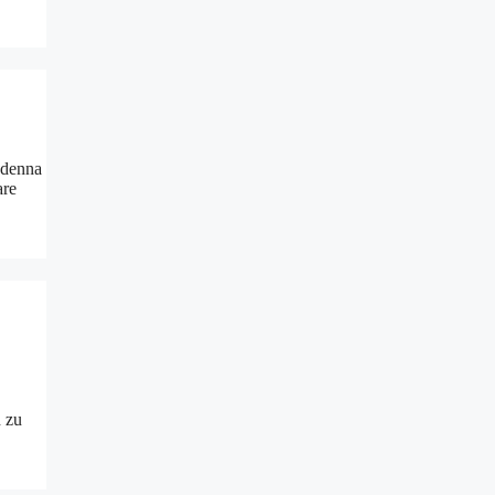
 denna
are
n zu