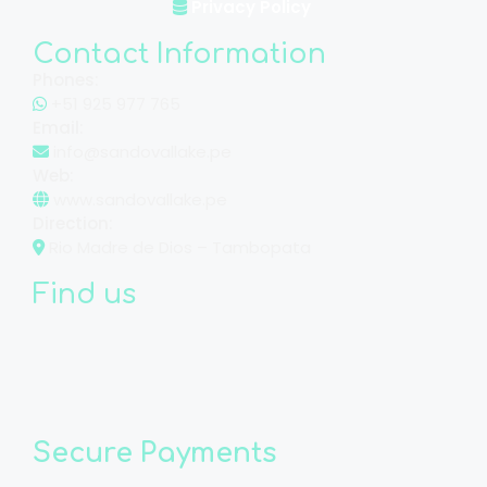
Privacy Policy
Contact Information
Phones:
+51 925 977 765
Email:
info@sandovallake.pe
Web:
www.sandovallake.pe
Direction:
Rio Madre de Dios – Tambopata
Find us
Secure Payments