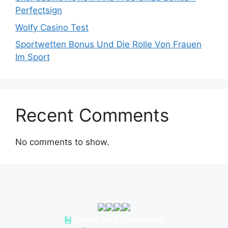
Perfectsign
Wolfy Casino Test
Sportwetten Bonus Und Die Rolle Von Frauen
Im Sport
Recent Comments
No comments to show.
Terms and Conditions