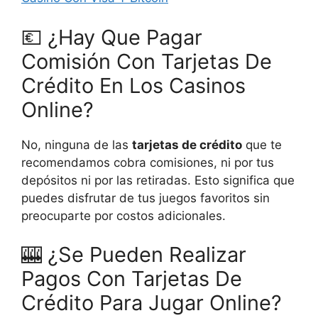
💶 ¿Hay Que Pagar
Comisión Con Tarjetas De
Crédito En Los Casinos
Online?
No, ninguna de las
tarjetas de crédito
que te
recomendamos cobra comisiones, ni por tus
depósitos ni por las retiradas. Esto significa que
puedes disfrutar de tus juegos favoritos sin
preocuparte por costos adicionales.
🎰 ¿Se Pueden Realizar
Pagos Con Tarjetas De
Crédito Para Jugar Online?