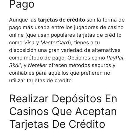
Pago
Aunque las
tarjetas de crédito
son la forma de
pago más usada entre los jugadores de casino
online (que usan populares tarjetas de crédito
como
Visa
y
MasterCard
), tienes a tu
disposición una gran variedad de alternativas
como método de pago. Opciones como
PayPal
,
Skrill
, y
Neteller
ofrecen métodos seguros y
confiables para aquellos que prefieren no
utilizar tarjetas de crédito.
Realizar Depósitos En
Casinos Que Aceptan
Tarjetas De Crédito