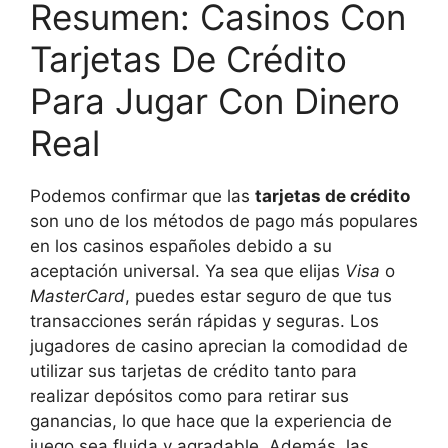
Resumen: Casinos Con
Tarjetas De Crédito
Para Jugar Con Dinero
Real
Podemos confirmar que las
tarjetas de crédito
son uno de los métodos de pago más populares
en los casinos españoles debido a su
aceptación universal. Ya sea que elijas
Visa
o
MasterCard
, puedes estar seguro de que tus
transacciones serán rápidas y seguras. Los
jugadores de casino aprecian la comodidad de
utilizar sus tarjetas de crédito tanto para
realizar depósitos como para retirar sus
ganancias, lo que hace que la experiencia de
juego sea fluida y agradable. Además, las