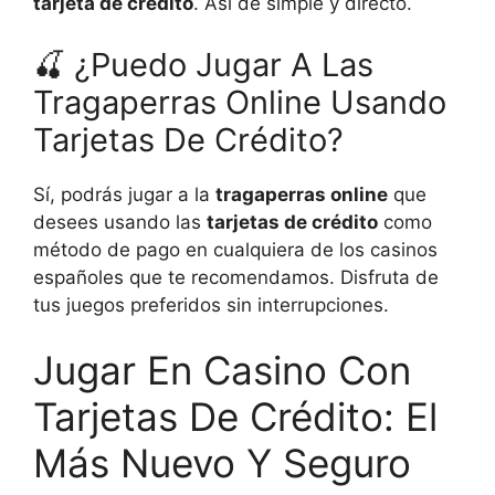
tarjeta de crédito
. Así de simple y directo.
🍒 ¿Puedo Jugar A Las
Tragaperras Online Usando
Tarjetas De Crédito?
Sí, podrás jugar a la
tragaperras online
que
desees usando las
tarjetas de crédito
como
método de pago en cualquiera de los casinos
españoles que te recomendamos. Disfruta de
tus juegos preferidos sin interrupciones.
Jugar En Casino Con
Tarjetas De Crédito: El
Más Nuevo Y Seguro