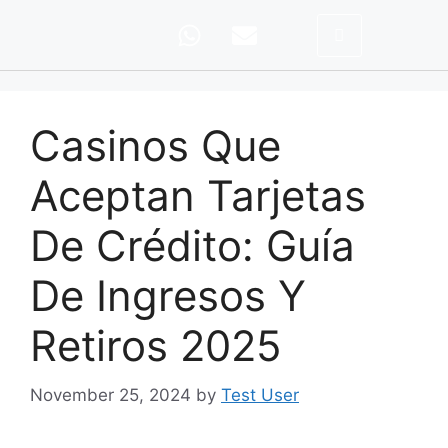
Casinos Que
Aceptan Tarjetas
De Crédito: Guía
De Ingresos Y
Retiros 2025
November 25, 2024
by
Test User