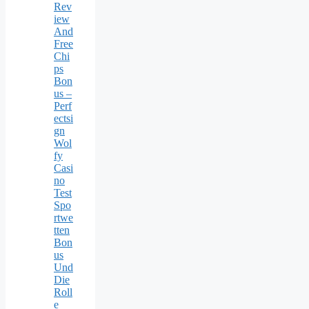
Rev
iew
And
Free
Chi
ps
Bon
us –
Perf
ectsi
gn
Wol
fy
Casi
no
Test
Spo
rtwe
tten
Bon
us
Und
Die
Roll
e