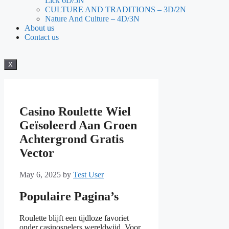
Lick 6D/5N
CULTURE AND TRADITIONS – 3D/2N
Nature And Culture – 4D/3N
About us
Contact us
X
Casino Roulette Wiel
Geïsoleerd Aan Groen
Achtergrond Gratis
Vector
May 6, 2025
by
Test User
Populaire Pagina’s
Roulette blijft een tijdloze favoriet
onder casinospelers wereldwijd. Voor