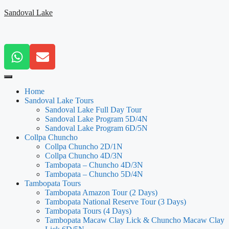
Sandoval Lake
Home
Sandoval Lake Tours
Sandoval Lake Full Day Tour
Sandoval Lake Program 5D/4N
Sandoval Lake Program 6D/5N
Collpa Chuncho
Collpa Chuncho 2D/1N
Collpa Chuncho 4D/3N
Tambopata – Chuncho 4D/3N
Tambopata – Chuncho 5D/4N
Tambopata Tours
Tambopata Amazon Tour (2 Days)
Tambopata National Reserve Tour (3 Days)
Tambopata Tours (4 Days)
Tambopata Macaw Clay Lick & Chuncho Macaw Clay