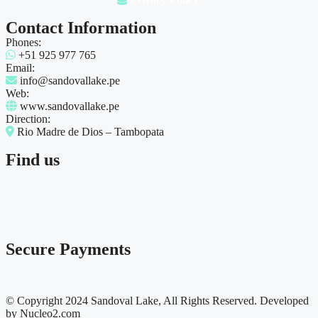
Contact Information
Phones:
+51 925 977 765
Email:
info@sandovallake.pe
Web:
www.sandovallake.pe
Direction:
Rio Madre de Dios – Tambopata
Find us
Secure Payments
© Copyright 2024 Sandoval Lake, All Rights Reserved. Developed
by Nucleo2.com