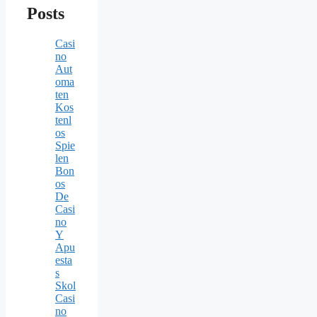
Posts
Casi
no
Aut
oma
ten
Kos
tenl
os
Spie
len
Bon
os
De
Casi
no
Y
Apu
esta
s
Skol
Casi
no