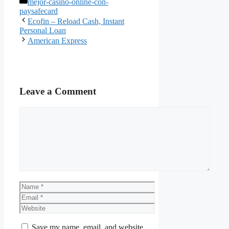
Categories
mejor-casino-online-con-
paysafecard
Ecofin – Reload Cash, Instant
Personal Loan
American Express
Leave a Comment
Comment
Name
Email
Website
Save my name, email, and website