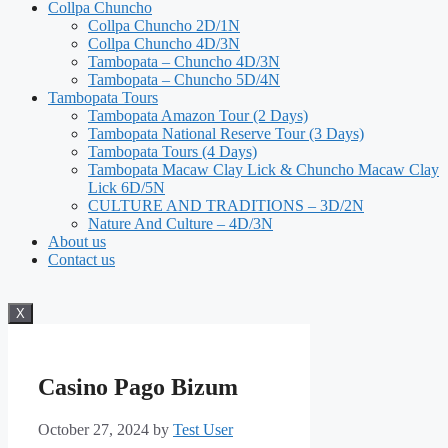
Collpa Chuncho
Collpa Chuncho 2D/1N
Collpa Chuncho 4D/3N
Tambopata – Chuncho 4D/3N
Tambopata – Chuncho 5D/4N
Tambopata Tours
Tambopata Amazon Tour (2 Days)
Tambopata National Reserve Tour (3 Days)
Tambopata Tours (4 Days)
Tambopata Macaw Clay Lick & Chuncho Macaw Clay
Lick 6D/5N
CULTURE AND TRADITIONS – 3D/2N
Nature And Culture – 4D/3N
About us
Contact us
X
Casino Pago Bizum
October 27, 2024
by
Test User