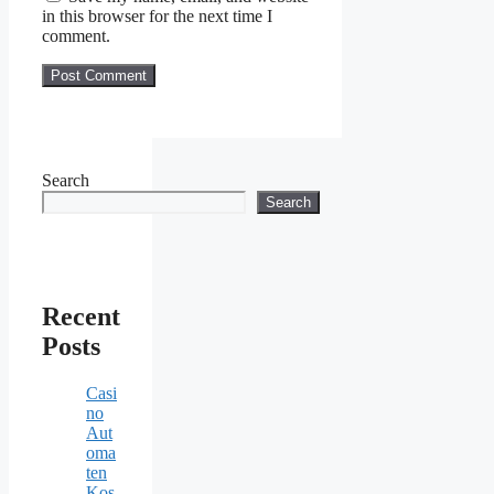
in this browser for the next time I
comment.
Search
Search
Recent
Posts
Casi
no
Aut
oma
ten
Kos