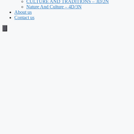
CULTURE AND TRADITIONS – 3D/2N
Nature And Culture – 4D/3N
About us
Contact us
Humberger Toggle Menu