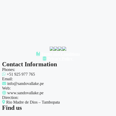
Terms and Conditions
Privacy Policy
Contact Information
Phones:
+51 925 977 765
Email:
info@sandovallake.pe
Web:
www.sandovallake.pe
Direction:
Rio Madre de Dios – Tambopata
Find us