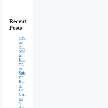
Recent
Posts
Casi
no
Aut
oma
ten
Kos
tenl
os
Spie
len
Bon
os
De
Casi
no
Y
Apu