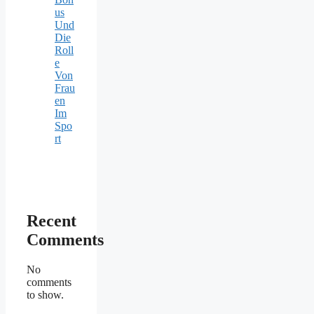
us
Und
Die
Roll
e
Von
Frau
en
Im
Spo
rt
Recent
Comments
No
comments
to show.