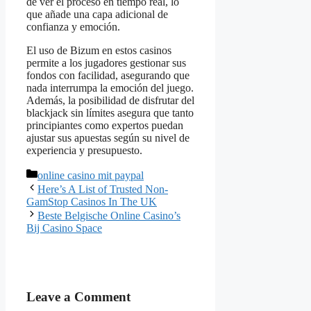
de ver el proceso en tiempo real, lo
que añade una capa adicional de
confianza y emoción.
El uso de Bizum en estos casinos
permite a los jugadores gestionar sus
fondos con facilidad, asegurando que
nada interrumpa la emoción del juego.
Además, la posibilidad de disfrutar del
blackjack sin límites asegura que tanto
principiantes como expertos puedan
ajustar sus apuestas según su nivel de
experiencia y presupuesto.
Categories
online casino mit paypal
Here’s A List of Trusted Non-
GamStop Casinos In The UK
Beste Belgische Online Casino’s
Bij Casino Space
Leave a Comment