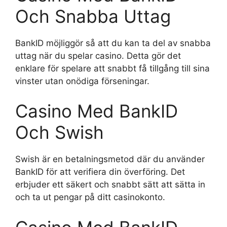
Och Snabba Uttag
BankID möjliggör så att du kan ta del av snabba
uttag när du spelar casino. Detta gör det
enklare för spelare att snabbt få tillgång till sina
vinster utan onödiga förseningar.
Casino Med BankID
Och Swish
Swish är en betalningsmetod där du använder
BankID för att verifiera din överföring. Det
erbjuder ett säkert och snabbt sätt att sätta in
och ta ut pengar på ditt casinokonto.