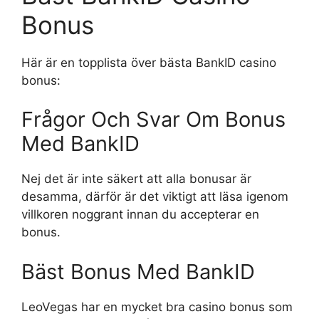
Bonus
Här är en topplista över bästa BankID casino
bonus:
Frågor Och Svar Om Bonus
Med BankID
Nej det är inte säkert att alla bonusar är
desamma, därför är det viktigt att läsa igenom
villkoren noggrant innan du accepterar en
bonus.
Bäst Bonus Med BankID
LeoVegas har en mycket bra casino bonus som