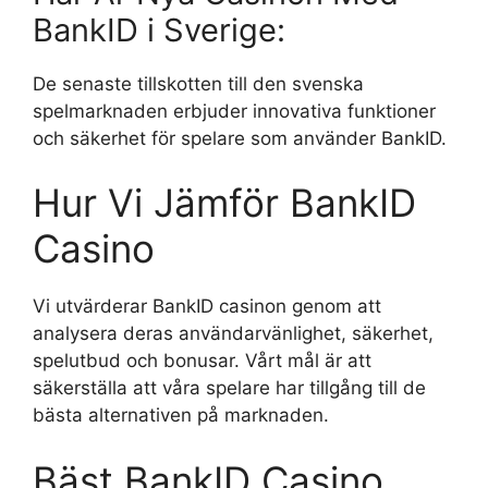
BankID i Sverige:
De senaste tillskotten till den svenska
spelmarknaden erbjuder innovativa funktioner
och säkerhet för spelare som använder BankID.
Hur Vi Jämför BankID
Casino
Vi utvärderar BankID casinon genom att
analysera deras användarvänlighet, säkerhet,
spelutbud och bonusar. Vårt mål är att
säkerställa att våra spelare har tillgång till de
bästa alternativen på marknaden.
Bäst BankID Casino