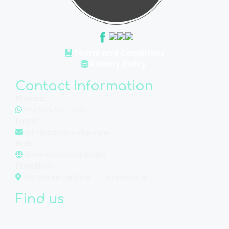
Terms and Conditions
Privacy Policy
Contact Information
Phones:
+51 925 977 765
Email:
info@sandovallake.pe
Web:
www.sandovallake.pe
Direction:
Rio Madre de Dios – Tambopata
Find us