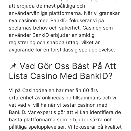
att erbjuda de mest pålitliga och
användarvänliga plattformarna. När vi granskar
nya casinon med BankID, fokuserar vi på
spelarnas behov och säkerhet. Casinon som
använder BankID erbjuder en smidig
registrering och snabba uttag, vilket är
avgörande för en förstklassig spelupplevelse.
📌 Vad Gör Oss Bäst På Att
Lista Casino Med BankID?
Vi på Casinodealen har mer än 60 års
erfarenhet av onlinecasino tillsammans och vi
vet vad vi vill ha när vi testar casinon med
BankID. Vår expertis gör att vi kan identifiera de
bästa plattformarna som erbjuder säkra och
pålitliga spelupplevelser. Vi fokuserar på kvalitet