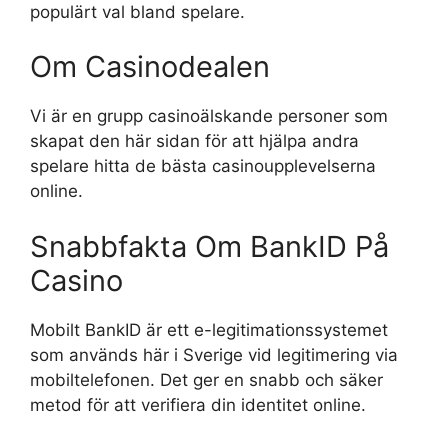
populärt val bland spelare.
Om Casinodealen
Vi är en grupp casinoälskande personer som
skapat den här sidan för att hjälpa andra
spelare hitta de bästa casinoupplevelserna
online.
Snabbfakta Om BankID På
Casino
Mobilt BankID är ett e-legitimationssystemet
som används här i Sverige vid legitimering via
mobiltelefonen. Det ger en snabb och säker
metod för att verifiera din identitet online.