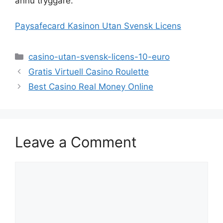
ännu tryggare.
Paysafecard Kasinon Utan Svensk Licens
casino-utan-svensk-licens-10-euro
Gratis Virtuell Casino Roulette
Best Casino Real Money Online
Leave a Comment