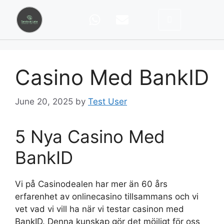
Casino Med BankID
June 20, 2025
by
Test User
5 Nya Casino Med
BankID
Vi på Casinodealen har mer än 60 års
erfarenhet av onlinecasino tillsammans och vi
vet vad vi vill ha när vi testar casinon med
BankID. Denna kunskap gör det möjligt för oss