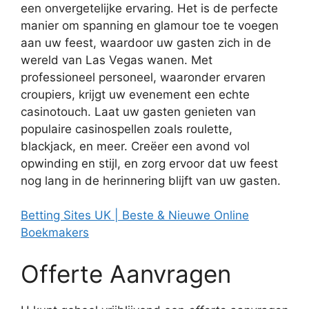
een onvergetelijke ervaring. Het is de perfecte
manier om spanning en glamour toe te voegen
aan uw feest, waardoor uw gasten zich in de
wereld van Las Vegas wanen. Met
professioneel personeel, waaronder ervaren
croupiers, krijgt uw evenement een echte
casinotouch. Laat uw gasten genieten van
populaire casinospellen zoals roulette,
blackjack, en meer. Creëer een avond vol
opwinding en stijl, en zorg ervoor dat uw feest
nog lang in de herinnering blijft van uw gasten.
Betting Sites UK | Beste & Nieuwe Online
Boekmakers
Offerte Aanvragen