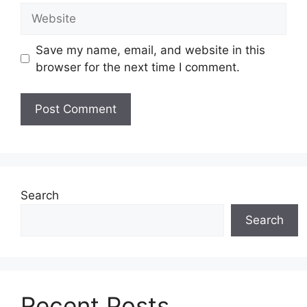
Save my name, email, and website in this
browser for the next time I comment.
Search
Search
Recent Posts