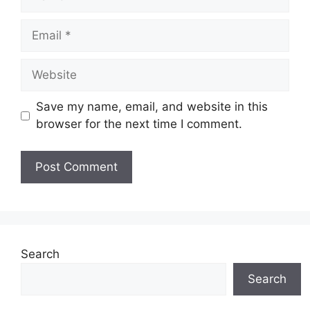
Save my name, email, and website in this
browser for the next time I comment.
Search
Search