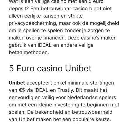
Wat is een veilige casino met een 5 euro
deposit? Een betrouwbaar casino biedt niet
alleen eerlijke kansen en strikte
privacybescherming, maar ook de mogelijkheid
om je spellen te spelen zonder je zorgen te
maken over je financiën. Deze casino’s maken
gebruik van iDEAL en andere veilige
betaalmethoden.
5 Euro casino Unibet
Unibet
accepteert enkel minimale stortingen
van €5 via iDEAL en Trustly. Dit maakt het
eenvoudig en veilig voor Nederlandse spelers
om met een kleine investering te beginnen met
spelen. De bekendheid en betrouwbaarheid
van Unibet maken het een populaire keuze.